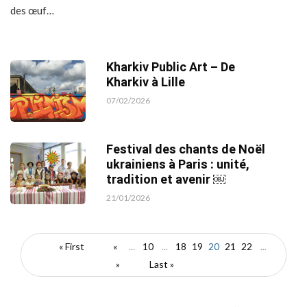
des œuf…
Kharkiv Public Art – De
Kharkiv à Lille
07/02/2026
Festival des chants de Noël
ukrainiens à Paris : unité,
tradition et avenir ￼
21/01/2026
« First
«
...
10
...
18
19
20
21
22
...
»
Last »