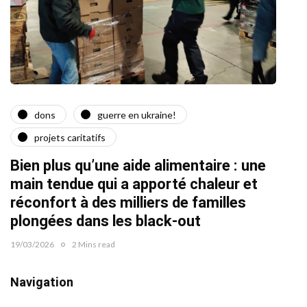
dons
guerre en ukraine!
a
projets caritatifs
Quat
Bien plus qu’une aide alimentaire : une
22/02/2
main tendue qui a apporté chaleur et
réconfort à des milliers de familles
plongées dans les black-out
19/03/2026
2 Mins read
Navigation