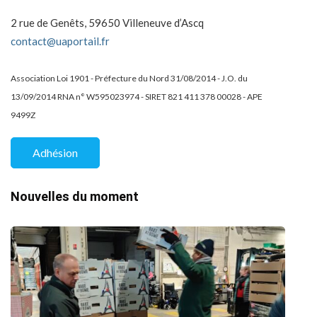
2 rue de Genêts, 59650 Villeneuve d’Ascq
contact@uaportail.fr
Association Loi 1901 - Préfecture du Nord 31/08/2014 - J.O. du
13/09/2014 RNA n° W595023974 - SIRET 821 411 378 00028 - APE
9499Z
Adhésion
Nouvelles du moment