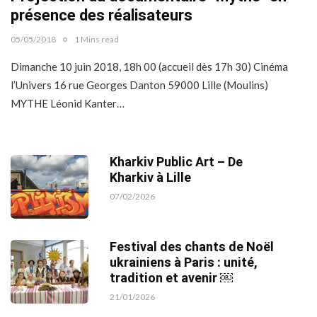
présence des réalisateurs
05/05/2018
1 Mins read
Dimanche 10 juin 2018, 18h 00 (accueil dès 17h 30) Cinéma
l’Univers 16 rue Georges Danton 59000 Lille (Moulins)
MYTHE Léonid Kanter…
Kharkiv Public Art – De
Kharkiv à Lille
07/02/2026
Festival des chants de Noël
ukrainiens à Paris : unité,
tradition et avenir ￼
21/01/2026