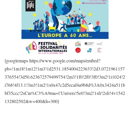
[googlemaps https://www.google.com/maps/embed?
pb=!1m18!1m12!1m3!1d2531.1854004223633!2d3.0721961157
376554!3d50.623672579499754!2m3!1f0!2f0!3f0!3m2!1i1024!2
i768!4f13.1!3m3!1m2!1s0x47c2d5ecaf4a9b8d%3A0x3424a511b
bf35ccc!2sCin%C3%A9ma+l’Univers!5e0!3m2!1sfr!2sfr!4v1542
132802502&w=400&h=300]