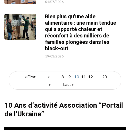
01/07/2026
Bien plus qu’une aide
alimentaire : une main tendue
qui a apporté chaleur et
réconfort à des milliers de
familles plongées dans les
black-out
19/03/2026
« First
«
...
8
9
10
11
12
...
20
...
»
Last »
10 Ans d’activité Association “Portail
de l’Ukraine”