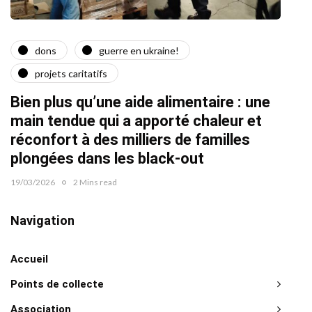
dons
guerre en ukraine!
a
projets caritatifs
Quat
Bien plus qu’une aide alimentaire : une
22/02/2
main tendue qui a apporté chaleur et
réconfort à des milliers de familles
plongées dans les black-out
19/03/2026
2 Mins read
Navigation
Accueil
Points de collecte
Association