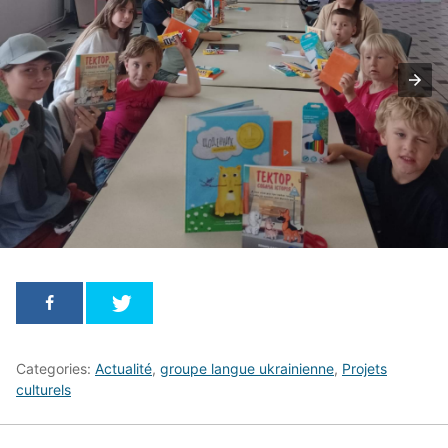
Categories:
Actualité
,
groupe langue ukrainienne
,
Projets
culturels