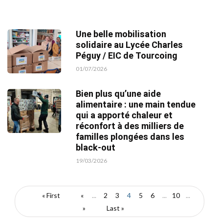
Une belle mobilisation
solidaire au Lycée Charles
Péguy / EIC de Tourcoing
01/07/2026
Bien plus qu’une aide
alimentaire : une main tendue
qui a apporté chaleur et
réconfort à des milliers de
familles plongées dans les
black-out
19/03/2026
« First
«
...
2
3
4
5
6
...
10
...
»
Last »