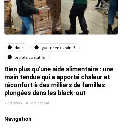
dons
guerre en ukraine!
a
projets caritatifs
Quat
Bien plus qu’une aide alimentaire : une
22/02/2
main tendue qui a apporté chaleur et
réconfort à des milliers de familles
plongées dans les black-out
19/03/2026
2 Mins read
Navigation