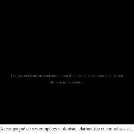
Un quatuor haut en couleurs autour d’un curieux instrument et de son
utilisateur facétieux !
Accompagné de ses compères violoniste, clarinettiste et contrebassiste,