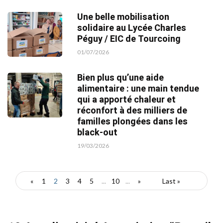
Une belle mobilisation
solidaire au Lycée Charles
Péguy / EIC de Tourcoing
01/07/2026
Bien plus qu’une aide
alimentaire : une main tendue
qui a apporté chaleur et
réconfort à des milliers de
familles plongées dans les
black-out
19/03/2026
«
1
2
3
4
5
...
10
...
»
Last »