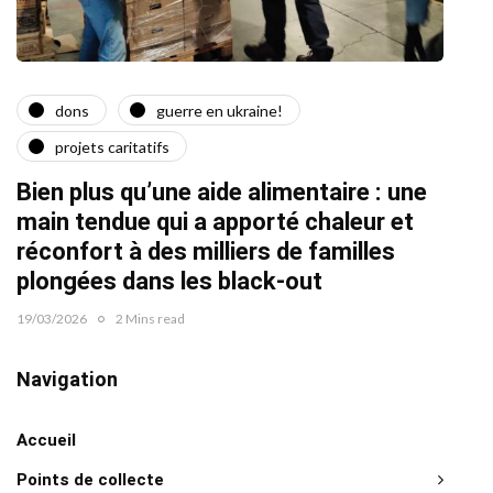
dons
guerre en ukraine!
a
projets caritatifs
Quat
Bien plus qu’une aide alimentaire : une
22/02/2
main tendue qui a apporté chaleur et
réconfort à des milliers de familles
plongées dans les black-out
19/03/2026
2 Mins read
Navigation
Accueil
Points de collecte