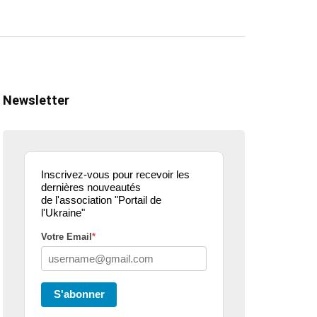
Newsletter
Inscrivez-vous pour recevoir les
dernières nouveautés
de l'association "Portail de
l'Ukraine"
Votre Email
*
ualité
actualité
dons
parle de nous
projets culturels
guerre en u
S'abonner
eur donne de la
Kharkiv Public Art –
Une belle