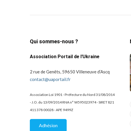
Qui sommes-nous ?
Association Portail de l'Ukraine
2 rue de Genêts, 59650 Villeneuve d’Ascq
contact@uaportail.fr
Association Loi 1901 - Préfecture du Nord 31/08/2014
- J.O. du 13/09/2014 RNA n° W595023974 - SIRET 821
actualité
dons
411 378 00028 - APE 9499Z
projets culturels
guerre en ukraine!
de la
Kharkiv Public Art –
Une belle
Adhésion