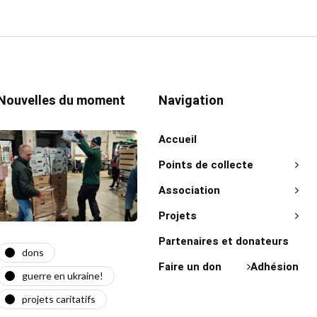
Nouvelles du moment
Navigation
Accueil
Points de collecte
Association
Projets
Partenaires et donateurs
dons
actualité
act
Faire un don
Adhésion
guerre en ukraine!
guerre en ukraine!
on 
projets caritatifs
maїdan
"Ça l