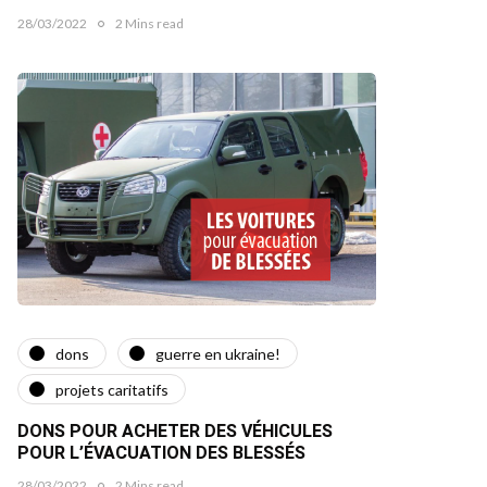
28/03/2022
2 Mins read
dons
guerre en ukraine!
projets caritatifs
DONS POUR ACHETER DES VÉHICULES
POUR L’ÉVACUATION DES BLESSÉS
28/03/2022
2 Mins read