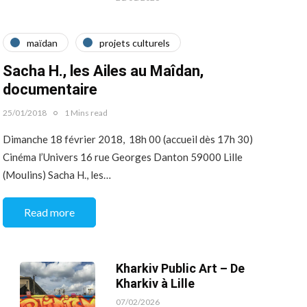
maїdan
projets culturels
Sacha H., les Ailes au Maîdan,
documentaire
25/01/2018
1 Mins read
Dimanche 18 février 2018, 18h 00 (accueil dès 17h 30)
Cinéma l’Univers 16 rue Georges Danton 59000 Lille
(Moulins) Sacha H., les…
Read more
Kharkiv Public Art – De
Kharkiv à Lille
07/02/2026