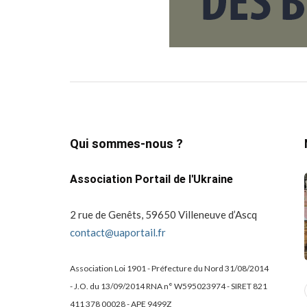
Qui sommes-nous ?
Association Portail de l'Ukraine
2 rue de Genêts, 59650 Villeneuve d’Ascq
contact@uaportail.fr
Association Loi 1901 - Préfecture du Nord 31/08/2014
- J.O. du 13/09/2014 RNA n° W595023974 - SIRET 821
actualité
dons
411 378 00028 - APE 9499Z