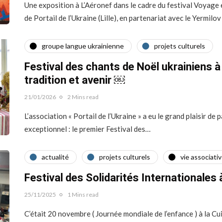
Une exposition à L’Aéronef dans le cadre du festival Voyage e
de Portail de l’Ukraine (Lille), en partenariat avec le Yermil
groupe langue ukrainienne
projets culturels
Festival des chants de Noël ukrainiens à 
tradition et avenir ￼
21/01/2026
2 Mins read
L’association « Portail de l’Ukraine » a eu le grand plaisir de
exceptionnel : le premier Festival des…
actualité
projets culturels
vie associati
Festival des Solidarités Internationales à
25/11/2025
1 Mins read
C’était 20 novembre ( Journée mondiale de l’enfance ) à la 