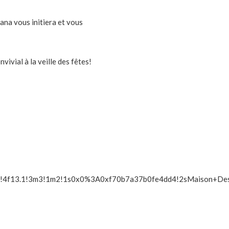
ana vous initiera et vous
ivial à la veille des fêtes!
!4f13.1!3m3!1m2!1s0x0%3A0xf70b7a37b0fe4dd4!2sMaison+Des