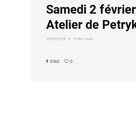
Samedi 2 févrie
Atelier de Petry
28/01/2019
1 Mins read
2062
0