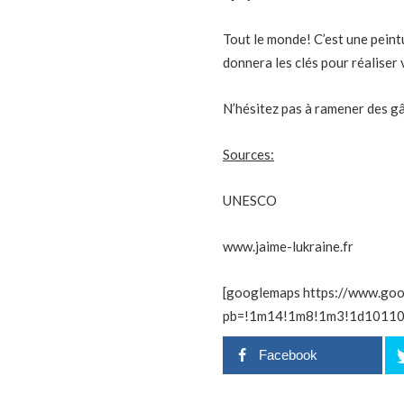
Tout le monde! C’est une peint
donnera les clés pour réaliser
N’hésitez pas à ramener des gât
Sources:
UNESCO
www.jaime-lukraine.fr
[googlemaps https://www.go
pb=!1m14!1m8!1m3!1d10110
Facebook