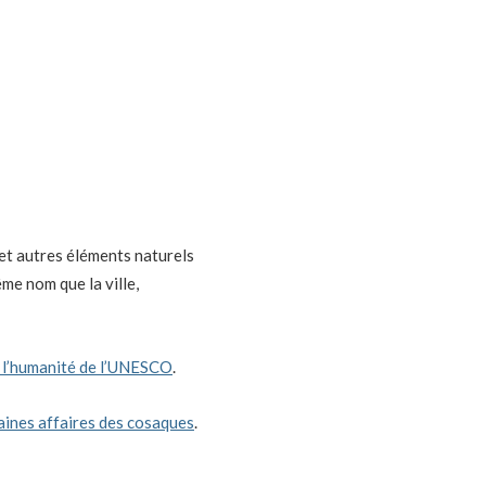
et autres éléments naturels
ême nom que la ville,
de l’humanité de l’UNESCO
.
taines affaires des cosaques
.