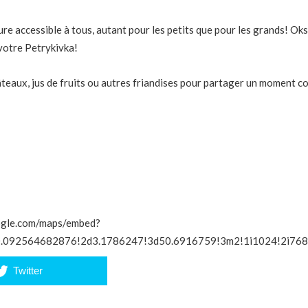
ure accessible à tous, autant pour les petits que pour les grands! Oks
 votre Petrykivka!
eaux, jus de fruits ou autres friandises pour partager un moment conv
ogle.com/maps/embed?
.092564682876!2d3.1786247!3d50.6916759!3m2!1i1024!2i768
Twitter