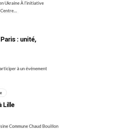
n Ukraine À l’initiative
ov Centre…
Paris : unité,
 participer à un événement
ve
 Lille
Cuisine Commune Chaud Bouillon