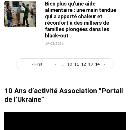
Bien plus qu’une aide
alimentaire : une main tendue
qui a apporté chaleur et
réconfort à des milliers de
familles plongées dans les
black-out
19/03/2026
« First
«
...
10
11
12
13
14
»
10 Ans d’activité Association “Portail
de l’Ukraine”