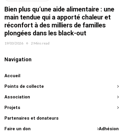
Bien plus qu’une aide alimentaire : une
22/02/2
main tendue qui a apporté chaleur et
réconfort à des milliers de familles
plongées dans les black-out
19/03/2026
2 Mins read
Navigation
Accueil
Points de collecte
Association
Projets
Partenaires et donateurs
Faire un don
Adhésion