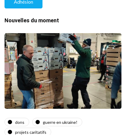
Adhésion
Nouvelles du moment
dons
guerre en ukraine!
a
projets caritatifs
Quat