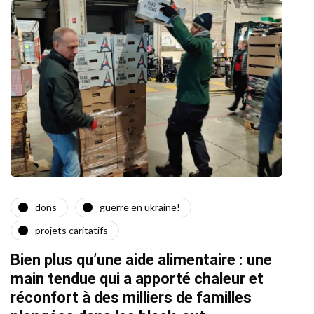
dons
guerre en ukraine!
a
projets caritatifs
Quat
Bien plus qu’une aide alimentaire : une
22/02/2
main tendue qui a apporté chaleur et
réconfort à des milliers de familles