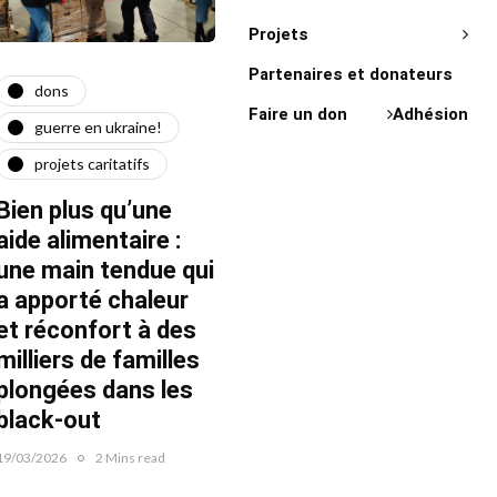
Projets
Partenaires et donateurs
dons
actualité
act
Faire un don
Adhésion
guerre en ukraine!
guerre en ukraine!
on 
projets caritatifs
maїdan
"Ça l
force"
Bien plus qu’une
Quatre ans après le
Fran
aide alimentaire :
début de la guerre
une main tendue qui
22/02/20
22/02/2026
1 Mins read
a apporté chaleur
et réconfort à des
milliers de familles
plongées dans les
black-out
19/03/2026
2 Mins read