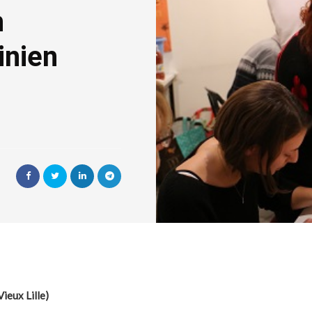
n
inien
Vieux Lille)