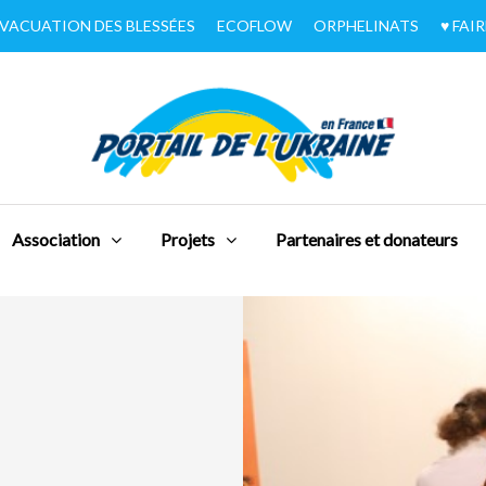
VACUATION DES BLESSÉES
ECOFLOW
ORPHELINATS
♥︎ FA
Association
Projets
Partenaires et donateurs