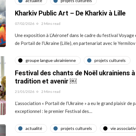
actualité
projets culturels
Kharkiv Public Art – De Kharkiv à Lille
07/02/2026
2 Mins read
Une exposition à L’Aéronef dans le cadre du festival Voyage e
de Portail de l’Ukraine (Lille), en partenariat avec le Yermil
groupe langue ukrainienne
projets culturels
Festival des chants de Noël ukrainiens à 
tradition et avenir ￼
21/01/2026
2 Mins read
L’association « Portail de l’Ukraine » a eu le grand plaisir de
exceptionnel : le premier Festival des…
actualité
projets culturels
vie associati