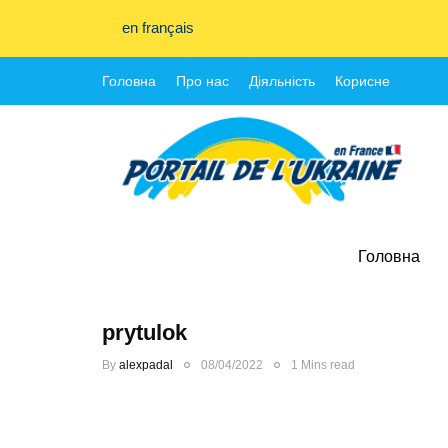
en français
Головна
Про нас
Діяльність
Корисне
Головна
prytulok
By
alexpadal
08/04/2022
1 Mins read