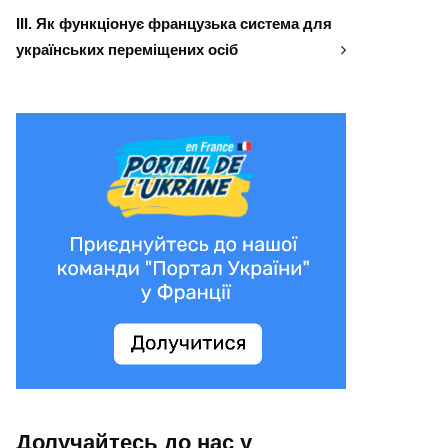
ІІІ. Як функціонує французька система для
українських переміщених осіб
Долучайтесь до нас у