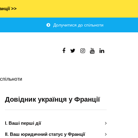
нції >>
Долучитися до спільноти
спільноти
Довідник українця у Франції
І. Ваші перші дії
ІІ. Ваш юридичний статус у Франції