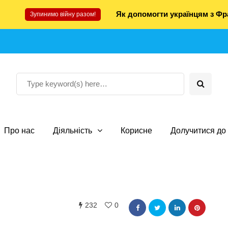
Як допомогти українцям з Фра
Зупинимо війну разом!
Про нас
Діяльність
Корисне
Долучитися до 
232
0