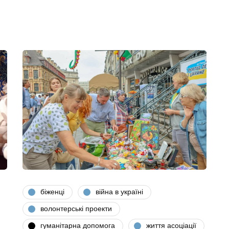
біженці
війна в україні
волонтерські проекти
гуманітарна допомога
життя асоціації