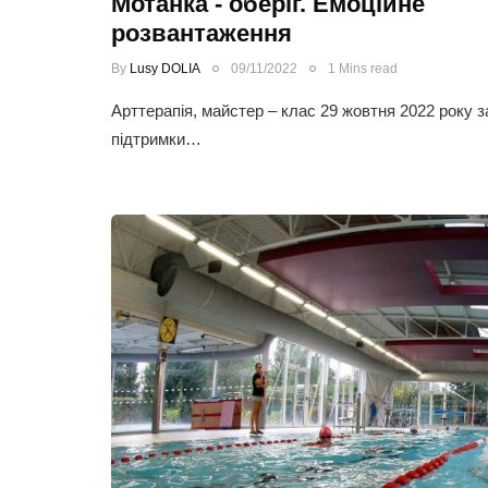
Мотанка - оберіг. Емоційне
розвантаження
By
Lusy DOLIA
09/11/2022
1 Mins read
Арттерапія, майстер – клас 29 жовтня 2022 року з
підтримки…