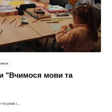
оекти
ви "Вчимося мови та
5-ти років і…