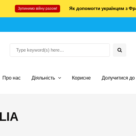
Як допомогти українцям з Фра
Зупинимо війну разом!
Про нас
Діяльність
Корисне
Долучитися до 
LIA