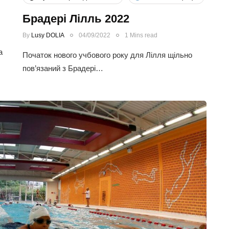
Брадері Лілль 2022
By
Lusy DOLIA
04/09/2022
1 Mins read
а
Початок нового учбового року для Лілля щільно
пов’язаний з Брадері…