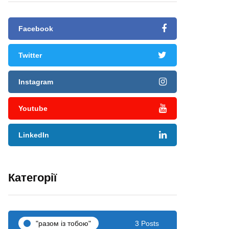
Facebook
Twitter
Instagram
Youtube
LinkedIn
Категорії
"разом iз тобою"
3 Posts