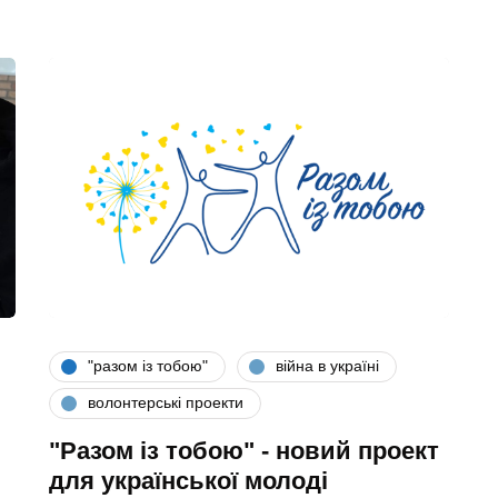
"разом iз тобою"
війна в україні
волонтерські проекти
"Разом iз тобою" - новий проект
для української молоді