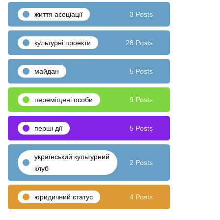
життя асоціації
3 Posts
культурні проекти
28 Posts
майдан
5 Posts
переміщені особи
9 Posts
перші дії
5 Posts
український культурний
2 Posts
клуб
юридичний статус
4 Posts