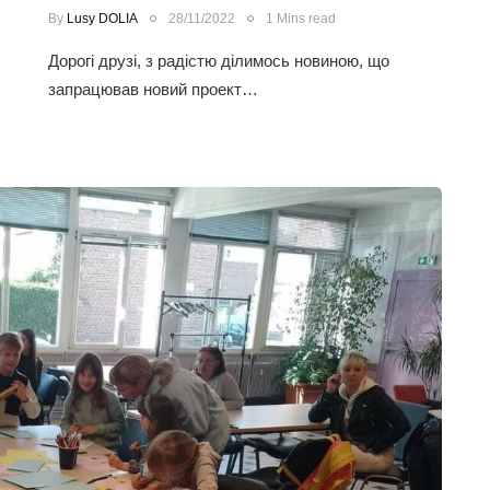
By
Lusy DOLIA
28/11/2022
1 Mins read
Дорогі друзі, з радістю ділимось новиною, що
запрацював новий проект…