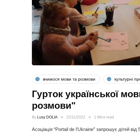
вчимося мови та розмови
культурні пр
Гурток української мо
розмови"
By
Lusy DOLIA
22/11/2022
1 Mins read
Асоціація “Portail de l’Ukraine” запрошує дітей від 