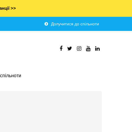
нції >>
Долучитися до спільноти
спільноти