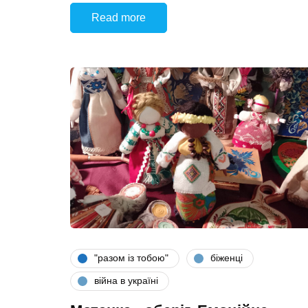
Read more
"разом iз тобою"
біженці
війна в україні