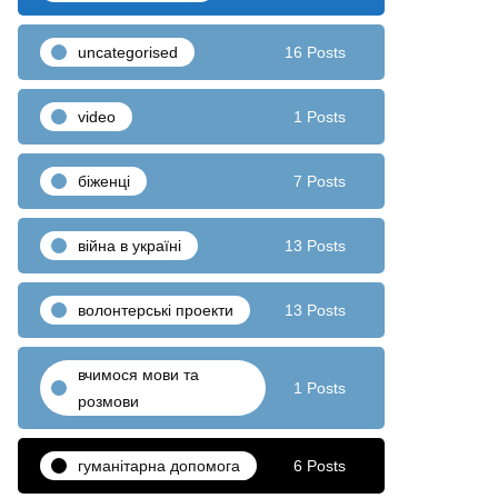
uncategorised
16 Posts
video
1 Posts
біженці
7 Posts
війна в україні
13 Posts
волонтерські проекти
13 Posts
вчимося мови та
1 Posts
розмови
гуманітарна допомога
6 Posts