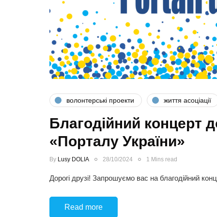
волонтерські проекти
життя асоціації
Благодійний концерт до
«Порталу України»
By
Lusy DOLIA
28/10/2024
1 Mins read
Дорогі друзі! Запрошуємо вас на благодійний кон
Read more