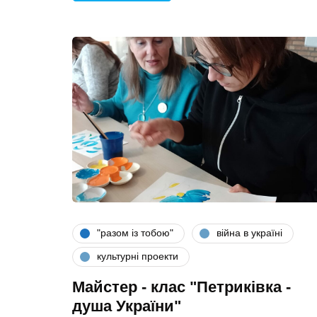
"разом iз тобою"
війна в україні
культурні проекти
Майстер - клас "Петриківка -
душа України"