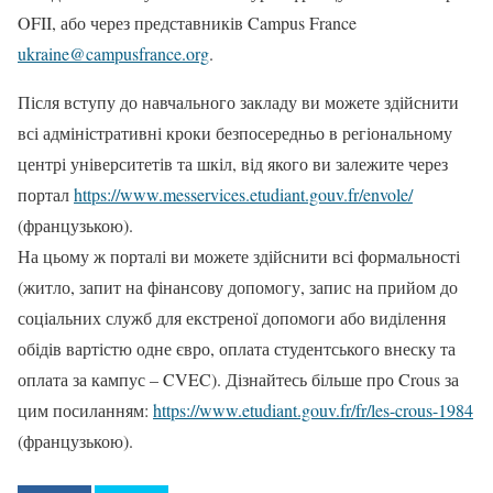
OFII, або через представників Campus France
ukraine@campusfrance.org
.
Після вступу до навчального закладу ви можете здійснити
всі адміністративні кроки безпосередньо в регіональному
центрі університетів та шкіл, від якого ви залежите через
портал
https://www.messervices.etudiant.gouv.fr/envole/
(французькою).
На цьому ж порталі ви можете здійснити всі формальності
(житло, запит на фінансову допомогу, запис на прийом до
соціальних служб для екстреної допомоги або виділення
обідів вартістю одне євро, оплата студентського внеску та
оплата за кампус – CVEC). Дізнайтесь більше про Crous за
цим посиланням:
https://www.etudiant.gouv.fr/fr/les-crous-1984
(французькою).