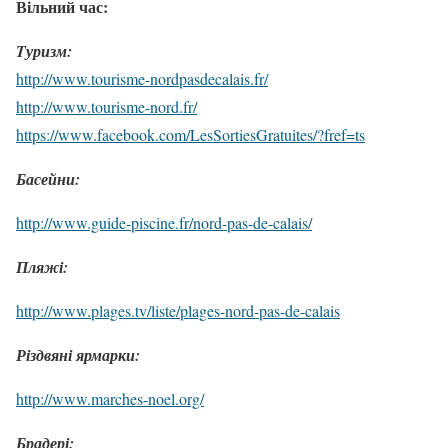
Вільний час:
Tуризм:
http://www.tourisme-nordpasdecalais.fr/
http://www.tourisme-nord.fr/
https://www.facebook.com/LesSortiesGratuites/?fref=ts
Басейни:
http://www.guide-piscine.fr/nord-pas-de-calais/
Пляжі:
http://www.plages.tv/liste/plages-nord-pas-de-calais
Різдвяні ярмарки:
http://www.marches-noel.org/
Брадері: