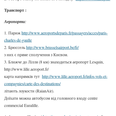
Транспорт :
Аеропорти:
1. Париж
http://www.aeroportsdeparis.fr/passagers/acces/paris-
charles-de-gaulle
2. Брюссель
http://www.brusselsairport.be/fr/
з них є пряме сполучення з Києвом.
3. Ближче до Лілля (8 км) знаходиться аеропорт Lesquin,
http://www.lille.aeroport.fr/
карта напрямків тут
http://www.lille.aeroport.fr/infos-vols-et-
compagnies/carte-des-destinations/
літають лоукости (RaianAir).
Доїхати можна автобусом від головного входу centre
commercial Euralille.