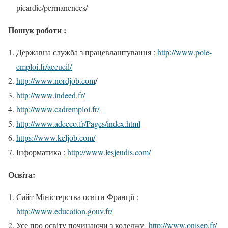
picardie/permanences/
Пошук роботи :
Державна служба з працевлаштування :
http://www.pole-
emploi.fr/accueil/
http://www.nordjob.com
/
http://www.indeed.fr/
http://www.cadremploi.fr/
http://www.adecco.fr/Pages/index.html
https://www.keljob.com/
Інформатика :
http://www.lesjeudis.com/
Освіта:
Сайт Міністерства освіти Франції :
http://www.education.gouv.fr/
Усе про освіту починаючи з коледжу
http://www.onisep.fr/