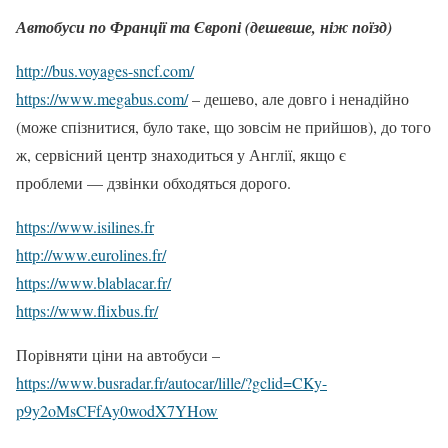
Автобуси по Франції та Європі (дешевше, ніж поїзд)
http://bus.voyages-sncf.com/
https://www.megabus.com/
– дешево, але довго і ненадійно
(може спізнитися, було таке, що зовсім не прийшов), до того
ж, сервісний центр знаходиться у Англії, якщо є
проблеми — дзвінки обходяться дорого.
https://www.isilines.fr
http://www.eurolines.fr/
https://www.blablacar.fr/
https://www.flixbus.fr/
Порівняти ціни на автобуси –
https://www.busradar.fr/autocar/lille/?gclid=CKy-
p9y2oMsCFfAy0wodX7YHow