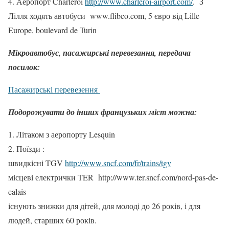
4. Аеропорт Charleroi
http://www.charleroi-airport.com/
. З
Лілля ходять автобуси www.flibco.com, 5 євро від Lille
Europe, boulevard de Turin
Мікроавтобус, пасажирські перевезання, передача
посилок:
Пасажирські перевезення
Подорожувати до інших французьких міст можна:
1. Літаком з аеропорту Lesquin
2. Поїзди :
швидкісні TGV
http://www.sncf.com/fr/trains/tgv
місцеві електрички TER http://www.ter.sncf.com/nord-pas-de-
calais
існують знижки для дітей, для молоді до 26 років, і для
людей, старших 60 років.