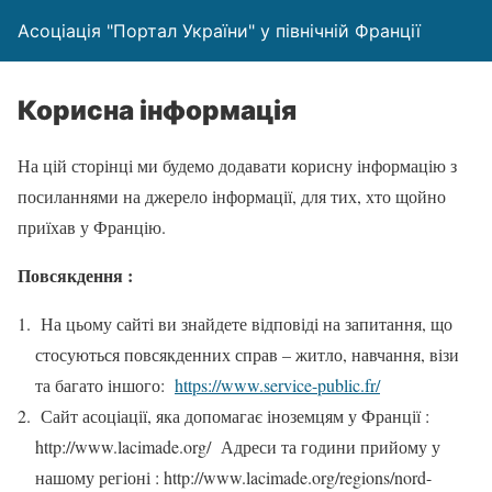
Асоціація "Портал України" у північній Франції
Корисна інформація
На цій сторінці ми будемо додавати корисну інформацію з
посиланнями на джерело інформації, для тих, хто щойно
приїхав у Францію.
Повсякдення :
На цьому сайті ви знайдете відповіді на запитання, що
стосуються повсякденних справ – житло, навчання, візи
та багато іншого:
https://www.service-public.fr/
Сайт асоціації, яка допомагає іноземцям у Франції :
http://www.lacimade.org/ Адреси та години прийому у
нашому регіоні : http://www.lacimade.org/regions/nord-