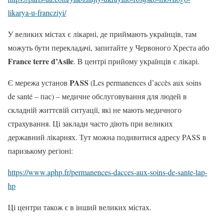
likarya-u-francziyi/
У великих містах є лікарні, де приймають українців, там
можуть бути перекладачі, запитайте у Червоного Хреста або
France terre d’Asile
. В центрі прийому українців є лікарі.
PASS
Є мережа установ
(Les permanences d’accès aux soins
de santé – пас) – медичне обслуговування для людей в
складній життєвій ситуації, які не мають медичного
страхування. Ці заклади часто діють при великих
державний лікарнях. Тут можна подивитися адресу PASS в
паризькому регіоні:
https://www.aphp.fr/permanences-dacces-aux-soins-de-sante-lap-
hp
Ці центри також є в інший великих містах.