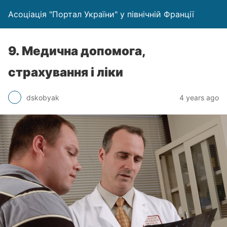
Асоціація "Портал України" у північній Франції
9. Медична допомога,
страхування і ліки
dskobyak
4 years ago