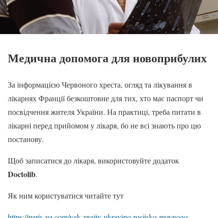
Медична допомога для новоприбулих
За інформацією Червоного хреста, огляд та лікування в
лікарнях Франції безкоштовне для тих, хто має паспорт чи
посвідчення жителя України. На практиці, треба питати в
лікарні перед прийомом у лікаря, бо не всі знають про цю
постанову.
Щоб записатися до лікаря, використовуйте додаток
Doctolib
.
Як ним користуватися читайте тут
https://paris-ua.com/yak-znajty-ukrayino-rosijsko-movnogo-