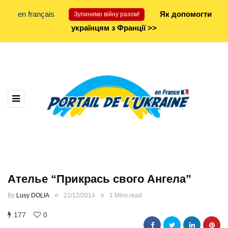
en français
Як допомогти
Зупинимо війну разом!
українцям з Франції >>
Ателье “Прикрась свого Ангела”
By
Lusy DOLIA
21/12/2014
1 Mins read
177
0