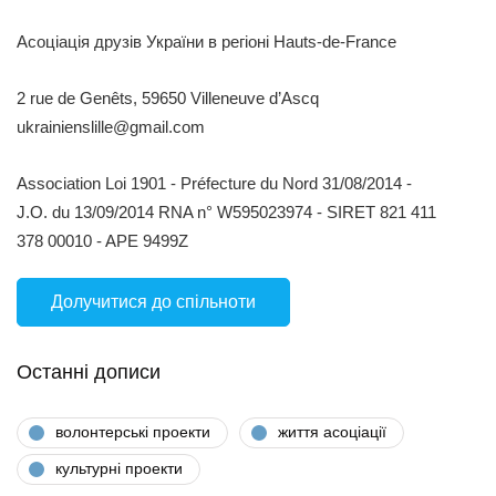
Асоціація друзів України в регіоні Hauts-de-France
2 rue de Genêts, 59650 Villeneuve d’Ascq
ukrainienslille@gmail.com
Association Loi 1901 - Préfecture du Nord 31/08/2014 -
J.O. du 13/09/2014 RNA n° W595023974 - SIRET 821 411
378 00010 - APE 9499Z
Долучитися до спільноти
Останні дописи
волонтерські проекти
життя асоціації
культурні проекти