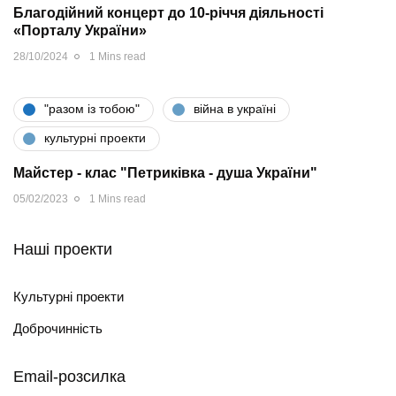
Благодійний концерт до 10-річчя діяльності
«Порталу України»
28/10/2024
1 Mins read
"разом iз тобою"
війна в україні
культурні проекти
Майстер - клас "Петриківка - душа України"
05/02/2023
1 Mins read
Наші проекти
Культурні проекти
Доброчинність
Email-розсилка