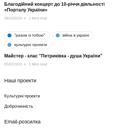
Благодійний концерт до 10-річчя діяльності
«Порталу України»
28/10/2024
1 Mins read
"разом iз тобою"
війна в україні
культурні проекти
Майстер - клас "Петриківка - душа України"
05/02/2023
1 Mins read
Наші проекти
Культурні проекти
Доброчинність
Email-розсилка