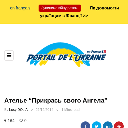
en français
Як допомогти
Зупинимо війну разом!
українцям з Франції >>
Ателье “Прикрась свого Ангела”
By
Lusy DOLIA
21/12/2014
1 Mins read
164
0