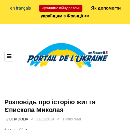
en français
Як допомогти
Зупинимо війну разом!
українцям з Франції >>
Розповідь про історію життя
Єпископа Миколая
By
Lusy DOLIA
21/12/2014
1 Mins read