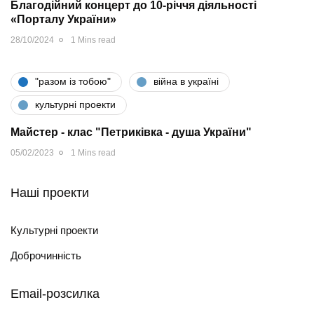
Благодійний концерт до 10-річчя діяльності
«Порталу України»
28/10/2024
1 Mins read
"разом iз тобою"
війна в україні
культурні проекти
Майстер - клас "Петриківка - душа України"
05/02/2023
1 Mins read
Наші проекти
Культурні проекти
Доброчинність
Email-розсилка