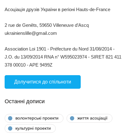
Асоціація друзів України в регіоні Hauts-de-France
2 rue de Genêts, 59650 Villeneuve d’Ascq
ukrainienslille@gmail.com
Association Loi 1901 - Préfecture du Nord 31/08/2014 -
J.O. du 13/09/2014 RNA n° W595023974 - SIRET 821 411
378 00010 - APE 9499Z
Долучитися до спільноти
Останні дописи
волонтерські проекти
життя асоціації
культурні проекти