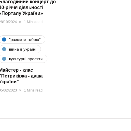
Благодійний концерт до
10-річчя діяльності
«Порталу України»
28/10/2024
1 Mins read
"разом iз тобою"
війна в україні
культурні проекти
Майстер - клас
"Петриківка - душа
України"
05/02/2023
1 Mins read