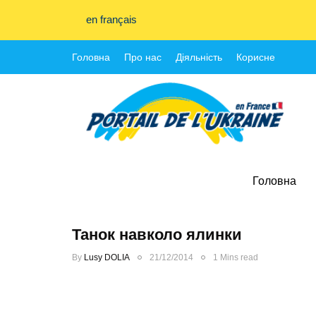
en français
Головна
Про нас
Діяльність
Корисне
Головна
Танок навколо ялинки
By
Lusy DOLIA
21/12/2014
1 Mins read