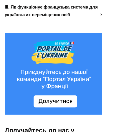
ІІІ. Як функціонує французька система для
українських переміщених осіб
Долучайтесь до нас у