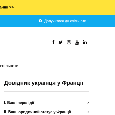
нції >>
Долучитися до спільноти
спільноти
Довідник українця у Франції
І. Ваші перші дії
ІІ. Ваш юридичний статус у Франції