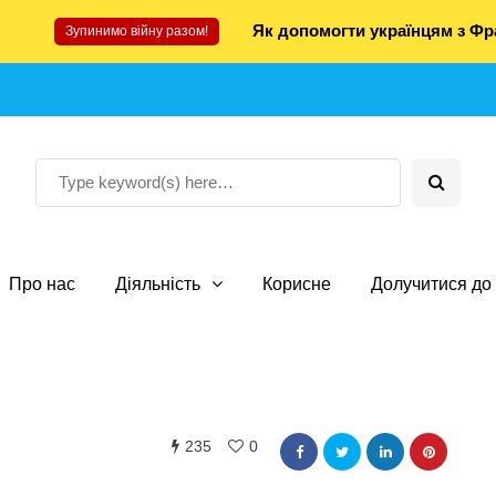
Як допомогти українцям з Фра
Зупинимо війну разом!
Про нас
Діяльність
Корисне
Долучитися до 
235
0