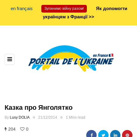
en français
Як допомогти
Зупинимо війну разом!
українцям з Франції >>
Казка про Янголятко
By
Lusy DOLIA
21/12/2014
1 Mins read
204
0