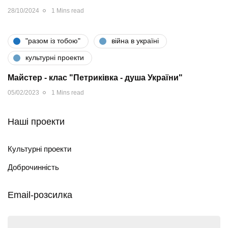
28/10/2024
1 Mins read
"разом iз тобою"
війна в україні
культурні проекти
Майстер - клас "Петриківка - душа України"
05/02/2023
1 Mins read
Наші проекти
Культурні проекти
Доброчинність
Email-розсилка