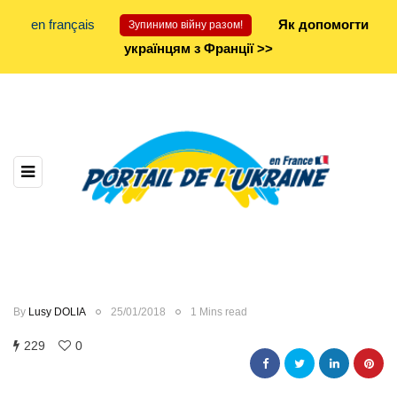
en français
Як допомогти
Зупинимо війну разом!
українцям з Франції >>
By
Lusy DOLIA
25/01/2018
1 Mins read
229
0