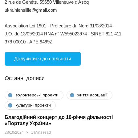
2 rue de Genêts, 59650 Villeneuve d’Ascq
ukrainienslille@gmail.com
Association Loi 1901 - Préfecture du Nord 31/08/2014 -
J.O. du 13/09/2014 RNA n° W595023974 - SIRET 821 411
378 00010 - APE 9499Z
Долучитися до спільноти
Останні дописи
волонтерські проекти
життя асоціації
культурні проекти
Благодійний концерт до 10-річчя діяльності
«Порталу України»
28/10/2024
1 Mins read