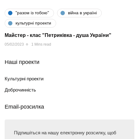
"разом iз тобою"
війна в україні
культурні проекти
Майстер - клас "Петриківка - душа України"
05/02/2023
1 Mins read
Наші проекти
Культурні проекти
Доброчинність
Email-розсилка
Підпишіться на нашу електронну розсилку, щоб