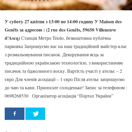
У суботу 27 квітня з 13:00 по 14:00 годину
У Maison des
Genêts за адресою :
(2 rue des Genêts, 59650 Villeneuve
d’Ascq)
Станція Метро Triolo, безкоштовна публічна
парковка Запрошуємо вас на наш традиційний майстер-клас
з розмальовування писанок. Декорування яєць за
традициійною українською технологією, з використанням
писачок та бджолиного воску. Вартість участі у ательє – 2
євро Для членів асоціації – 1 євро Після ательє запрошуємо
до чаю та кави. Приносьте солоденьке! Запис за телефоном :
0698268530 Організатор асоціація “Портал України”