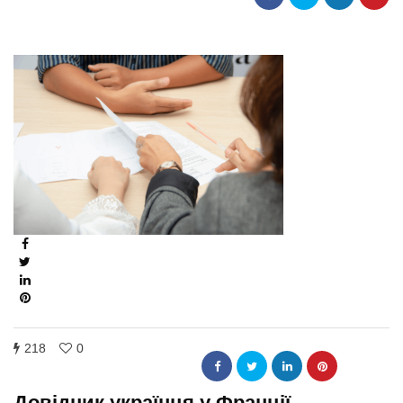
218
0
Довідник українця у Франції