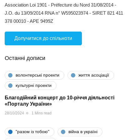
Association Loi 1901 - Préfecture du Nord 31/08/2014 -
J.O. du 13/09/2014 RNA n° W595023974 - SIRET 821 411
378 00010 - APE 9499Z
Долучитися до спільноти
Останні дописи
волонтерські проекти
життя асоціації
культурні проекти
Благодійний концерт до 10-річчя діяльності
«Порталу України»
28/10/2024
1 Mins read
"разом iз тобою"
війна в україні