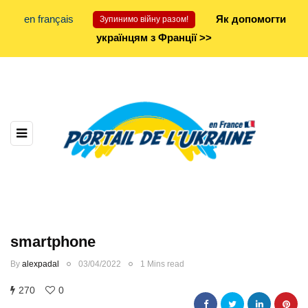
en français
Як допомогти
Зупинимо війну разом!
українцям з Франції >>
smartphone
By
alexpadal
03/04/2022
1 Mins read
270
0