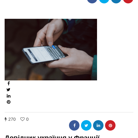
270
0
Довідник українця у Франції