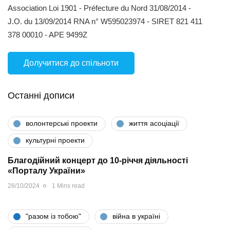
Association Loi 1901 - Préfecture du Nord 31/08/2014 -
J.O. du 13/09/2014 RNA n° W595023974 - SIRET 821 411
378 00010 - APE 9499Z
Долучитися до спільноти
Останні дописи
волонтерські проекти
життя асоціації
культурні проекти
Благодійний концерт до 10-річчя діяльності
«Порталу України»
28/10/2024
1 Mins read
"разом iз тобою"
війна в україні