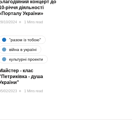
Благодійний концерт до
10-річчя діяльності
«Порталу України»
28/10/2024
1 Mins read
"разом iз тобою"
війна в україні
культурні проекти
Майстер - клас
"Петриківка - душа
України"
05/02/2023
1 Mins read