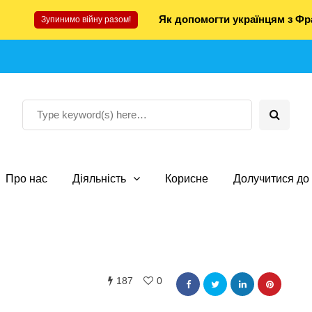
Як допомогти українцям з Фра
Зупинимо війну разом!
Про нас
Діяльність
Корисне
Долучитися до 
187
0