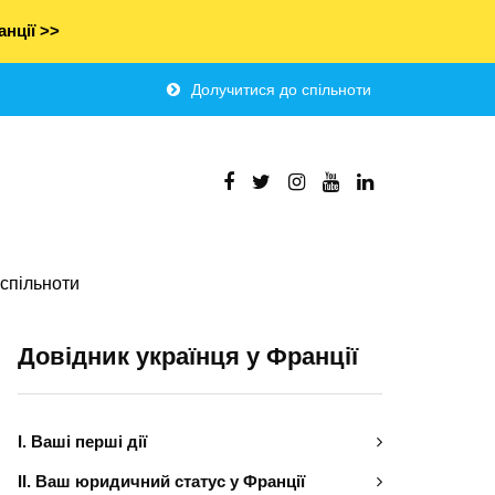
нції >>
Долучитися до спільноти
спільноти
Довідник українця у Франції
І. Ваші перші дії
ІІ. Ваш юридичний статус у Франції