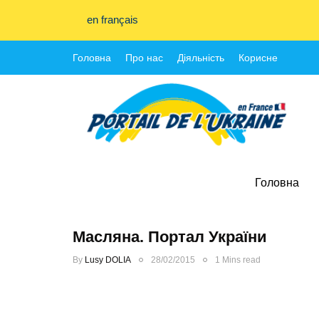
en français
Головна
Про нас
Діяльність
Корисне
Головна
Масляна. Портал України
By
Lusy DOLIA
28/02/2015
1 Mins read