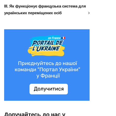
ІІІ. Як функціонує французька система для
українських переміщених осіб
Долучайтесь до нас у