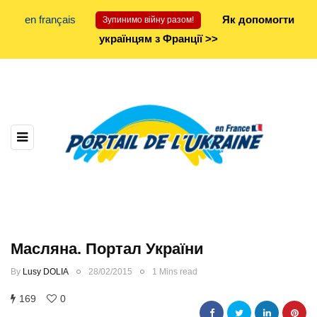
en français
Як допомогти
Зупинимо війну разом!
українцям з Франції >>
Масляна. Портал України
By
Lusy DOLIA
28/02/2015
1 Mins read
169
0