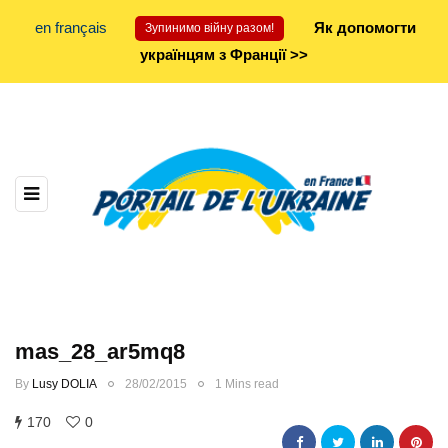
en français
Як допомогти
Зупинимо війну разом!
українцям з Франції >>
mas_28_ar5mq8
By
Lusy DOLIA
28/02/2015
1 Mins read
170
0