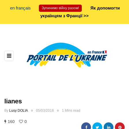
en français
Як допомогти
Зупинимо війну разом!
українцям з Франції >>
lianes
By
Lusy DOLIA
05/03/2018
1 Mins read
160
0