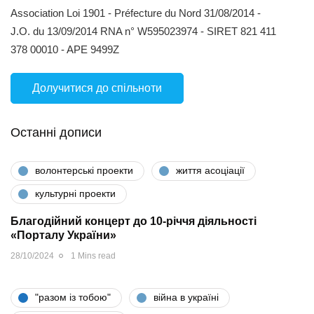
Association Loi 1901 - Préfecture du Nord 31/08/2014 -
J.O. du 13/09/2014 RNA n° W595023974 - SIRET 821 411
378 00010 - APE 9499Z
Долучитися до спільноти
Останні дописи
волонтерські проекти
життя асоціації
культурні проекти
Благодійний концерт до 10-річчя діяльності
«Порталу України»
28/10/2024
1 Mins read
"разом iз тобою"
війна в україні