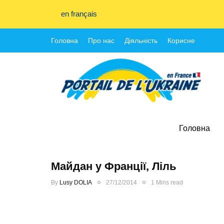
en français
Головна
Про нас
Діяльність
Корисне
Головна
Майдан у Франції, Ліль
By
Lusy DOLIA
27/12/2014
1 Mins read