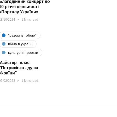
Благодійний концерт до
10-річчя діяльності
«Порталу України»
28/10/2024
1 Mins read
"разом iз тобою"
війна в україні
культурні проекти
Майстер - клас
"Петриківка - душа
України"
05/02/2023
1 Mins read