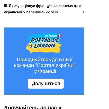
ІІІ. Як функціонує французька система для
українських переміщених осіб
Долучайтесь до нас у