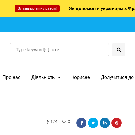
Як допомогти українцям з Фра
Зупинимо війну разом!
Про нас
Діяльність
Корисне
Долучитися до 
174
0