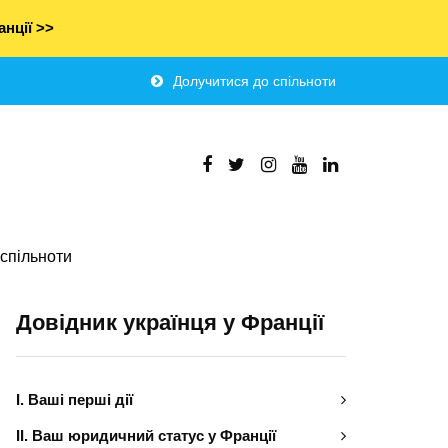
нції >>
Долучитися до спільноти
спільноти
Довідник українця у Франції
І. Ваші перші дії
ІІ. Ваш юридичний статус у Франції