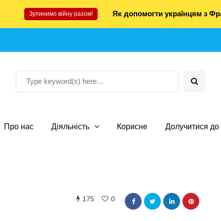
Як допомогти українцям з Фра
Зупинимо війну разом!
Про нас
Діяльність
Корисне
Долучитися до 
175
0