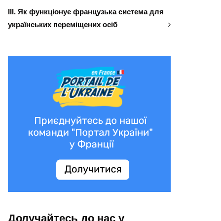
ІІІ. Як функціонує французька система для
українських переміщених осіб
Долучайтесь до нас у