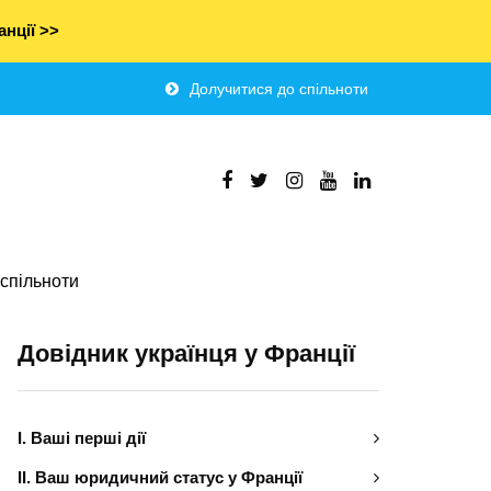
нції >>
Долучитися до спільноти
спільноти
Довідник українця у Франції
І. Ваші перші дії
ІІ. Ваш юридичний статус у Франції