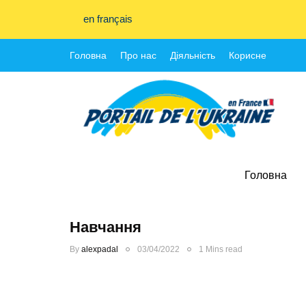
en français
Головна
Про нас
Діяльність
Корисне
Головна
Навчання
By
alexpadal
03/04/2022
1 Mins read