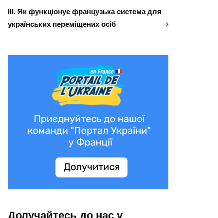
ІІІ. Як функціонує французька система для
українських переміщених осіб
Долучайтесь до нас у