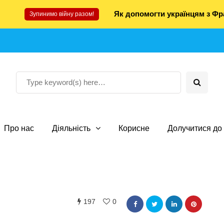
Як допомогти українцям з Фра
Зупинимо війну разом!
Про нас
Діяльність
Корисне
Долучитися до 
197
0