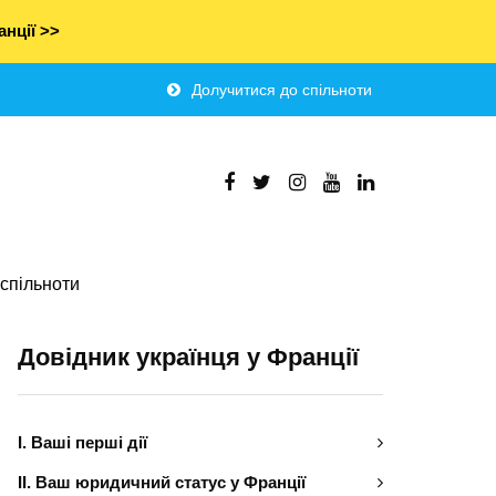
нції >>
Долучитися до спільноти
спільноти
Довідник українця у Франції
І. Ваші перші дії
ІІ. Ваш юридичний статус у Франції