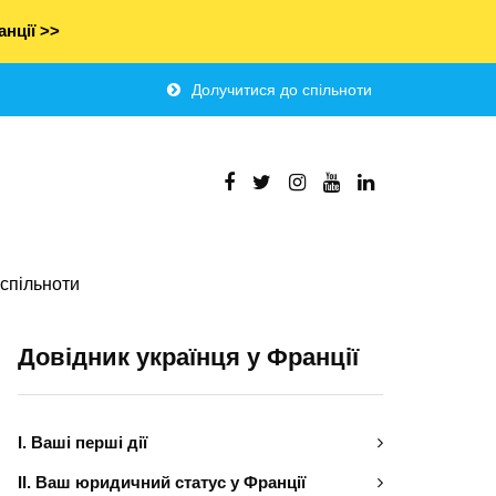
нції >>
Долучитися до спільноти
спільноти
Довідник українця у Франції
І. Ваші перші дії
ІІ. Ваш юридичний статус у Франції