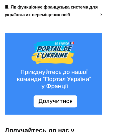
ІІІ. Як функціонує французька система для
українських переміщених осіб
Долучайтесь до нас у