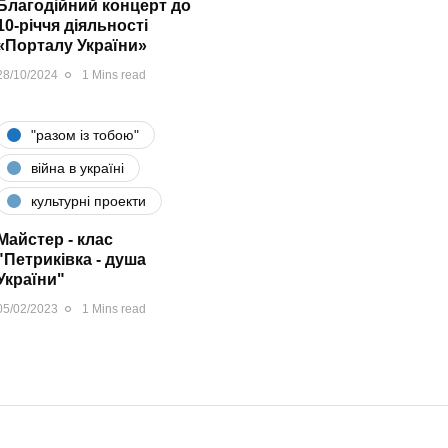
Благодійний концерт до
10-річчя діяльності
«Порталу України»
28/10/2024
1 Mins read
"разом iз тобою"
війна в україні
культурні проекти
Майстер - клас
"Петриківка - душа
України"
05/02/2023
1 Mins read