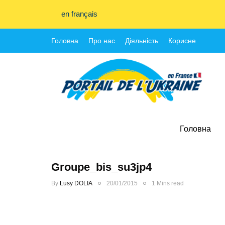
en français
Головна
Про нас
Діяльність
Корисне
Головна
Groupe_bis_su3jp4
By
Lusy DOLIA
20/01/2015
1 Mins read