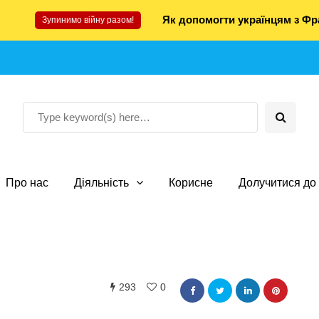
Як допомогти українцям з Фра
Зупинимо війну разом!
Про нас
Діяльність
Корисне
Долучитися до 
293
0