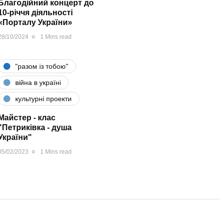
Благодійний концерт до
10-річчя діяльності
«Порталу України»
28/10/2024
1 Mins read
"разом iз тобою"
війна в україні
культурні проекти
Майстер - клас
"Петриківка - душа
України"
05/02/2023
1 Mins read