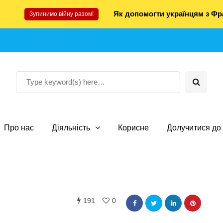
Як допомогти українцям з Фра
Зупинимо війну разом!
Про нас
Діяльність
Корисне
Долучитися до 
191
0