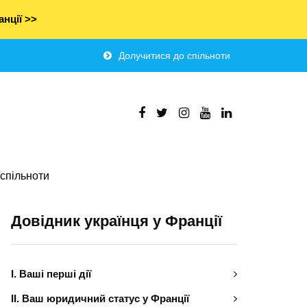
нції >>
Долучитися до спільноти
спільноти
Довідник українця у Франції
І. Ваші перші дії
ІІ. Ваш юридичний статус у Франції