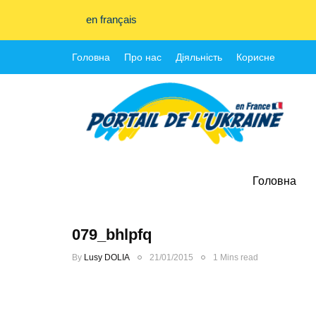
en français
Головна
Про нас
Діяльність
Корисне
Головна
079_bhlpfq
By
Lusy DOLIA
21/01/2015
1 Mins read