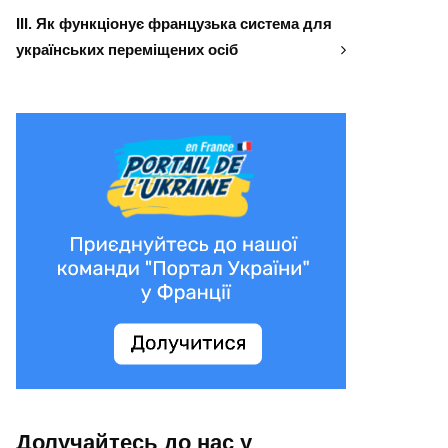
ІІІ. Як функціонує французька система для
українських переміщених осіб
Долучайтесь до нас у