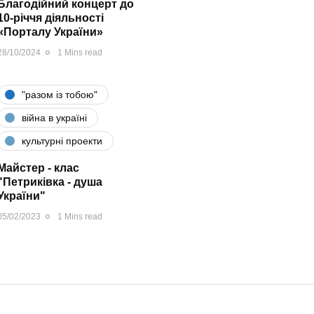
Благодійний концерт до
10-річчя діяльності
«Порталу України»
28/10/2024
1 Mins read
"разом iз тобою"
війна в україні
культурні проекти
Майстер - клас
"Петриківка - душа
України"
05/02/2023
1 Mins read