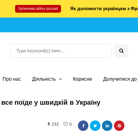
Як допомогти українцям з Фра
Зупинимо війну разом!
Про нас
Діяльність
Корисне
Долучитися до 
 все поїде у швидкій в Україну
232
0