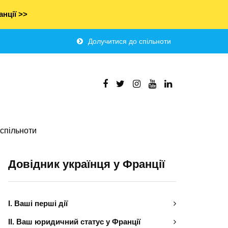
нції >>
Долучитися до спільноти
спільноти
Довідник українця у Франції
І. Ваші перші дії
ІІ. Ваш юридичний статус у Франції