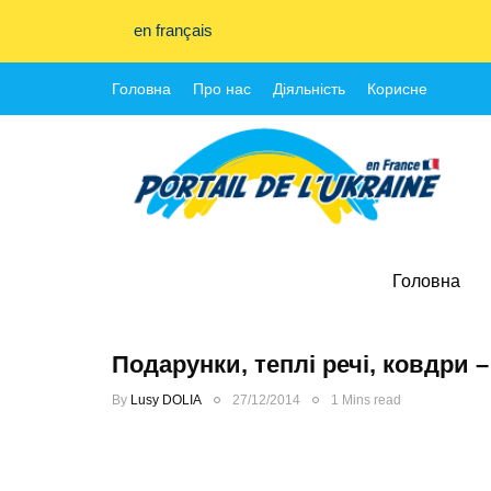
en français
Головна
Про нас
Діяльність
Корисне
Головна
Подарунки, теплі речі, ковдри –
By
Lusy DOLIA
27/12/2014
1 Mins read