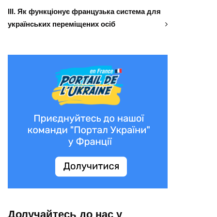
ІІІ. Як функціонує французька система для
українських переміщених осіб
Долучайтесь до нас у