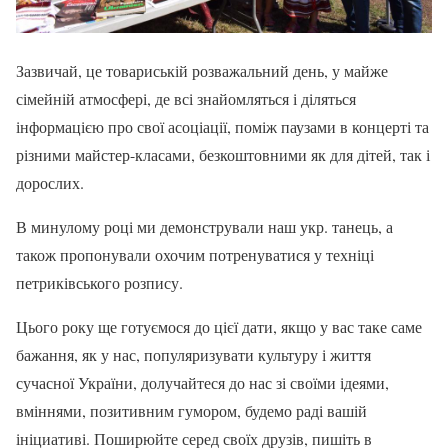
Зазвичай, це товариській розважальний день, у майже
сімейній атмосфері, де всі знайомляться і діляться
інформацією про свої асоціації, поміж паузами в концерті та
різними майстер-класами, безкоштовними як для дітей, так і
дорослих.
В минулому році ми демонстрували наш укр. танець, а
також пропонували охочим потренуватися у техніці
петриківського розпису.
Цього року ще готуємося до цієї дати, якщо у вас таке саме
бажання, як у нас, популяризувати культуру і життя
сучасної України, долучайтеся до нас зі своїми ідеями,
вміннями, позитивним гумором, будемо раді вашій
ініциативі. Поширюйте серед своїх друзів, пишіть в