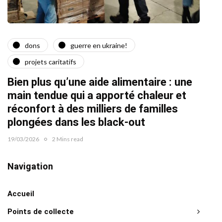
dons
guerre en ukraine!
a
projets caritatifs
Quat
Bien plus qu’une aide alimentaire : une
22/02/2
main tendue qui a apporté chaleur et
réconfort à des milliers de familles
plongées dans les black-out
19/03/2026
2 Mins read
Navigation
Accueil
Points de collecte