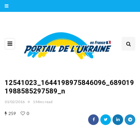
12541023_1644198975846096_689019
1988585297589_n
01/02/2016
1 Mins read
259
0