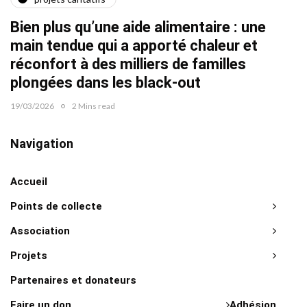
Quat
Bien plus qu’une aide alimentaire : une
22/02/2
main tendue qui a apporté chaleur et
réconfort à des milliers de familles
plongées dans les black-out
19/03/2026
2 Mins read
Navigation
Accueil
Points de collecte
Association
Projets
Partenaires et donateurs
Faire un don
Adhésion