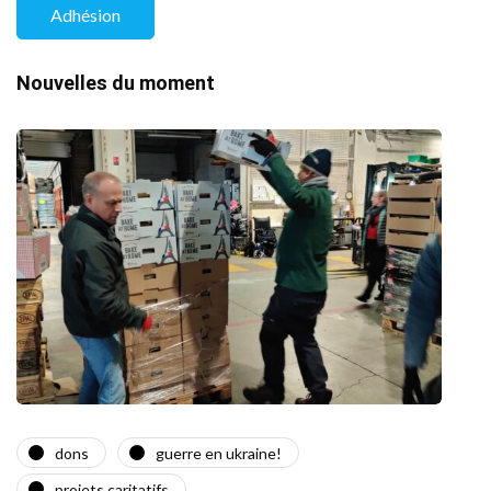
Adhésion
Nouvelles du moment
dons
guerre en ukraine!
a
projets caritatifs