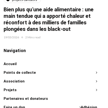
Quat
Bien plus qu’une aide alimentaire : une
22/02/2
main tendue qui a apporté chaleur et
réconfort à des milliers de familles
plongées dans les black-out
19/03/2026
2 Mins read
Navigation
Accueil
Points de collecte
Association
Projets
Partenaires et donateurs
Faire un don
Adhésion