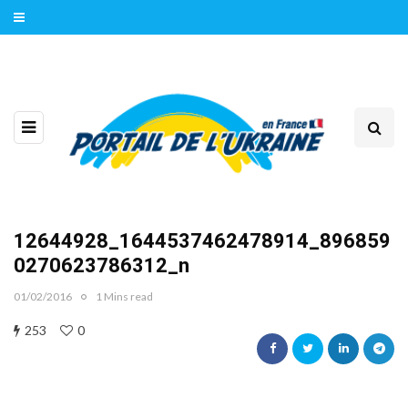
12644928_1644537462478914_896859
0270623786312_n
01/02/2016
1 Mins read
253
0