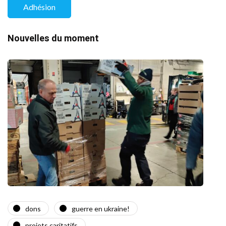
Adhésion
Nouvelles du moment
dons
guerre en ukraine!
a
projets caritatifs