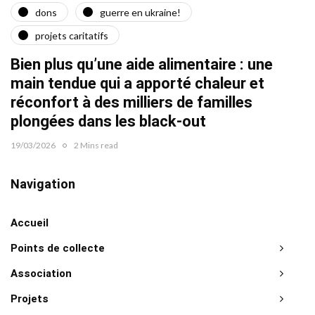
dons
guerre en ukraine!
a
projets caritatifs
Quat
Bien plus qu’une aide alimentaire : une
22/02/2
main tendue qui a apporté chaleur et
réconfort à des milliers de familles
plongées dans les black-out
19/03/2026
2 Mins read
Navigation
Accueil
Points de collecte
Association
Projets