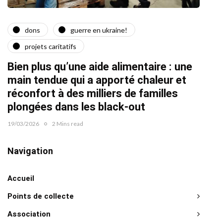
dons
guerre en ukraine!
a
projets caritatifs
Quat
Bien plus qu’une aide alimentaire : une
22/02/2
main tendue qui a apporté chaleur et
réconfort à des milliers de familles
plongées dans les black-out
19/03/2026
2 Mins read
Navigation
Accueil
Points de collecte
Association