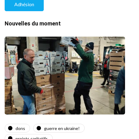
Adhésion
Nouvelles du moment
dons
guerre en ukraine!
a
projets caritatifs