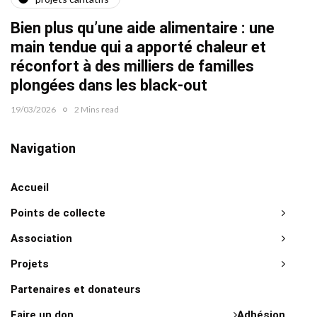
Quat
Bien plus qu’une aide alimentaire : une
22/02/2
main tendue qui a apporté chaleur et
réconfort à des milliers de familles
plongées dans les black-out
19/03/2026
2 Mins read
Navigation
Accueil
Points de collecte
Association
Projets
Partenaires et donateurs
Faire un don
Adhésion