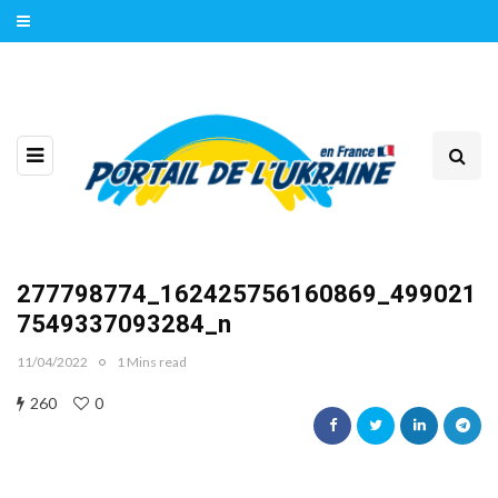
277798774_162425756160869_499021
7549337093284_n
11/04/2022
1 Mins read
260
0