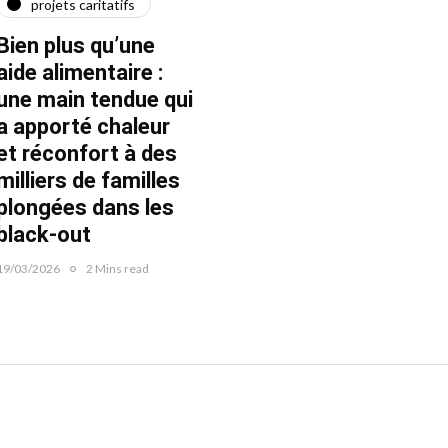
projets caritatifs
maїdan
"Ça l
force"
Bien plus qu’une
Quatre ans après le
Fran
aide alimentaire :
début de la guerre
une main tendue qui
22/02/20
22/02/2026
1 Mins read
a apporté chaleur
et réconfort à des
milliers de familles
plongées dans les
black-out
19/03/2026
2 Mins read