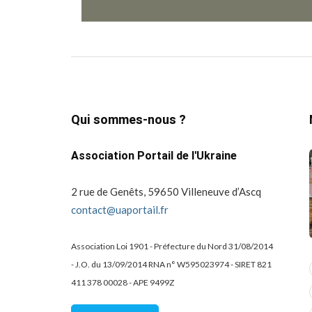
Qui sommes-nous ?
Association Portail de l'Ukraine
2 rue de Genêts, 59650 Villeneuve d’Ascq
contact@uaportail.fr
Association Loi 1901 - Préfecture du Nord 31/08/2014
- J.O. du 13/09/2014 RNA n° W595023974 - SIRET 821
actualité
dons
411 378 00028 - APE 9499Z
projets culturels
guerre en ukraine!