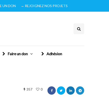
IRE UN DON
→ REJOIGNEZ NOS PROJETS
Faire un don
Adhésion
357
0