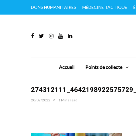
DONS HUMANITAIRES
MÉDECINE TACTIQUE
É
Accueil
Points de collecte
274312111_4642198922575729
20/02/2022
1 Mins read