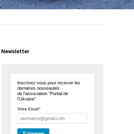
Newsletter
Inscrivez-vous pour recevoir les
dernières nouveautés
de l'association "Portail de
l'Ukraine"
Votre Email
*
ualité
actualité
dons
parle de nous
projets culturels
guerre en u
S'abonner