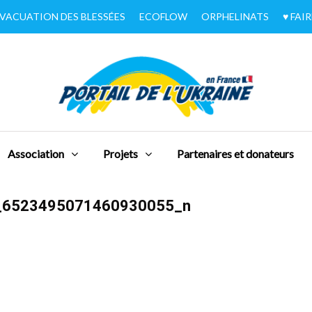
VACUATION DES BLESSÉES
ECOFLOW
ORPHELINATS
♥︎ FA
Association
Projets
Partenaires et donateurs
_6523495071460930055_n