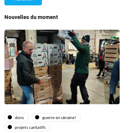
Nouvelles du moment
dons
guerre en ukraine!
a
projets caritatifs
Quat