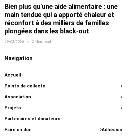
Bien plus qu’une aide alimentaire : une
22/02/2
main tendue qui a apporté chaleur et
réconfort à des milliers de familles
plongées dans les black-out
19/03/2026
2 Mins read
Navigation
Accueil
Points de collecte
Association
Projets
Partenaires et donateurs
Faire un don
Adhésion