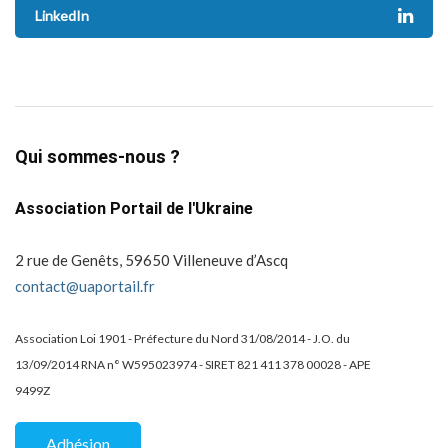
LinkedIn
Qui sommes-nous ?
Association Portail de l'Ukraine
2 rue de Genêts, 59650 Villeneuve d’Ascq
contact@uaportail.fr
Association Loi 1901 - Préfecture du Nord 31/08/2014 - J.O. du
13/09/2014 RNA n° W595023974 - SIRET 821 411 378 00028 - APE
9499Z
Adhésion