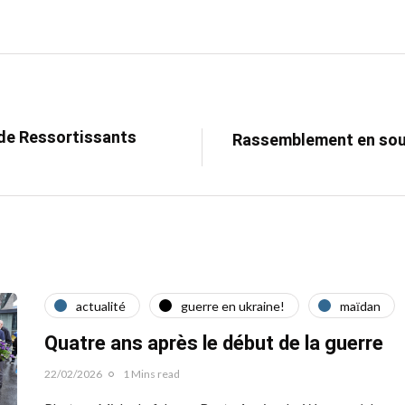
 de Ressortissants
Rassemblement en sout
actualité
guerre en ukraine!
maїdan
Quatre ans après le début de la guerre
22/02/2026
1 Mins read