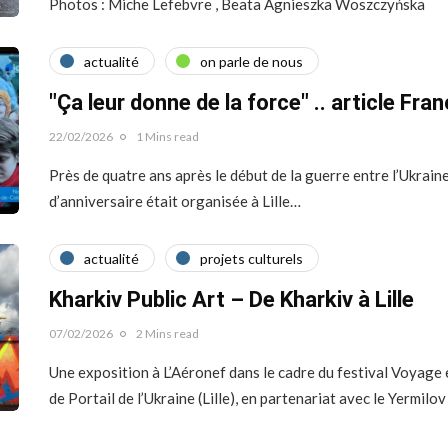
Photos : Miche Lefebvre , Beata Agnieszka Woszczyńska
actualité
on parle de nous
"Ça leur donne de la force" .. article Fra
22/02/2026
1 Mins read
Près de quatre ans après le début de la guerre entre l’Ukrain
d’anniversaire était organisée à Lille…
actualité
projets culturels
Kharkiv Public Art – De Kharkiv à Lille
07/02/2026
2 Mins read
Une exposition à L’Aéronef dans le cadre du festival Voyage e
de Portail de l’Ukraine (Lille), en partenariat avec le Yermil