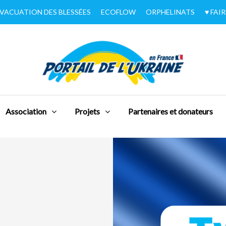
VACUATION DES BLESSÉES
ECOFLOW
ORPHELINATS
♥︎ FA
Association
Projets
Partenaires et donateurs