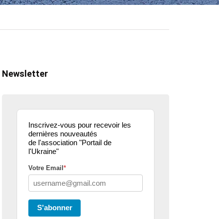
Newsletter
Inscrivez-vous pour recevoir les
dernières nouveautés
de l'association "Portail de
l'Ukraine"
Votre Email
*
ualité
actualité
dons
parle de nous
projets culturels
guerre en u
S'abonner
eur donne de la
Kharkiv Public Art –
Une belle