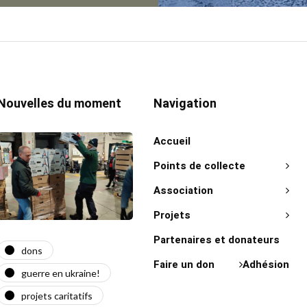
Nouvelles du moment
Navigation
Accueil
Points de collecte
Association
Projets
Partenaires et donateurs
dons
actualité
act
Faire un don
Adhésion
guerre en ukraine!
guerre en ukraine!
on 
projets caritatifs
maїdan
"Ça l