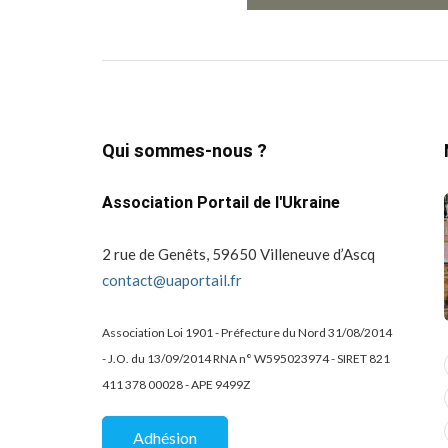
Qui sommes-nous ?
Association Portail de l'Ukraine
2 rue de Genêts, 59650 Villeneuve d’Ascq
contact@uaportail.fr
Association Loi 1901 - Préfecture du Nord 31/08/2014
- J.O. du 13/09/2014 RNA n° W595023974 - SIRET 821
actualité
dons
411 378 00028 - APE 9499Z
projets culturels
guerre en ukraine!
de la
Kharkiv Public Art –
Une belle
Adhésion