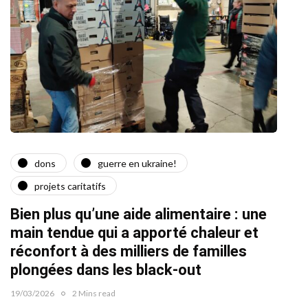
dons
guerre en ukraine!
a
projets caritatifs
Quat
Bien plus qu’une aide alimentaire : une
22/02/2
main tendue qui a apporté chaleur et
réconfort à des milliers de familles
plongées dans les black-out
19/03/2026
2 Mins read