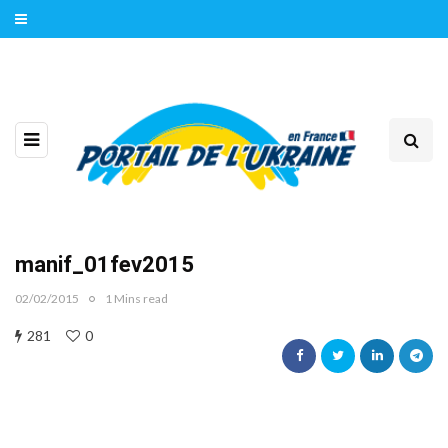
manif_01fev2015
02/02/2015
1 Mins read
281
0