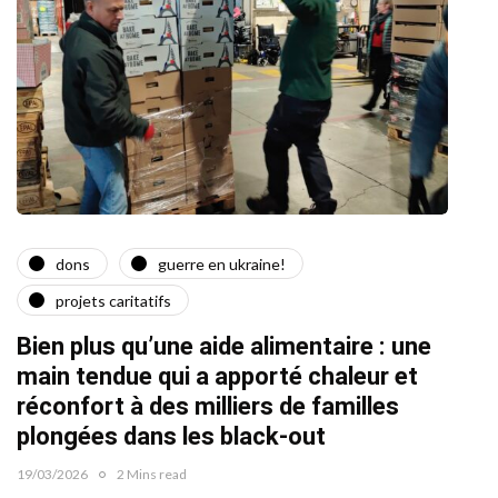
dons
guerre en ukraine!
a
projets caritatifs
Quat
Bien plus qu’une aide alimentaire : une
22/02/2
main tendue qui a apporté chaleur et
réconfort à des milliers de familles
plongées dans les black-out
19/03/2026
2 Mins read