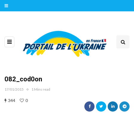
082_cod0on
17/01/2015
1 Mins read
344
0