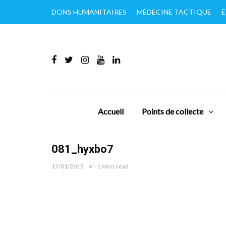
DONS HUMANITAIRES
MÉDECINE TACTIQUE
É
Accueil
Points de collecte
081_hyxbo7
17/01/2015
1 Mins read