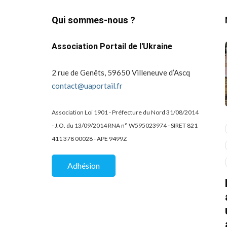
Qui sommes-nous ?
Association Portail de l'Ukraine
2 rue de Genêts, 59650 Villeneuve d’Ascq
contact@uaportail.fr
Association Loi 1901 - Préfecture du Nord 31/08/2014
- J.O. du 13/09/2014 RNA n° W595023974 - SIRET 821
actualité
dons
411 378 00028 - APE 9499Z
projets culturels
guerre en ukraine!
de la
Kharkiv Public Art –
Une belle
Adhésion
De Kharkiv à Lille
mobilisation
solidaire au Lycée
07/02/2026
2 Mins read
Charles Péguy / EIC
d
de Tourcoing