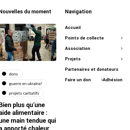
Nouvelles du moment
Navigation
Accueil
Points de collecte
Association
Projets
Partenaires et donateurs
dons
actualité
act
Faire un don
Adhésion
guerre en ukraine!
guerre en ukraine!
on 
projets caritatifs
maїdan
"Ça l
force"
Bien plus qu’une
Quatre ans après le
Fran
aide alimentaire :
début de la guerre
une main tendue qui
22/02/20
22/02/2026
1 Mins read
a apporté chaleur