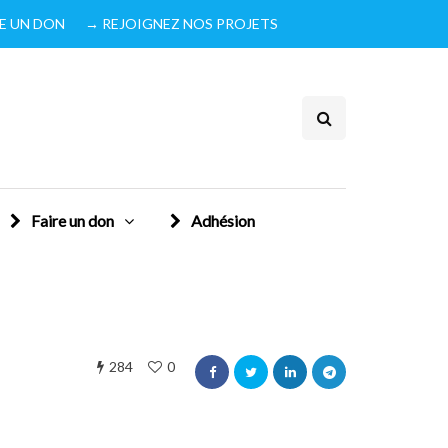
IRE UN DON
→ REJOIGNEZ NOS PROJETS
Faire un don
Adhésion
284
0