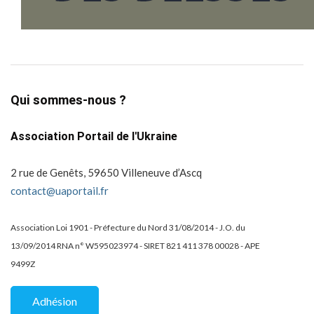
Qui sommes-nous ?
Association Portail de l'Ukraine
2 rue de Genêts, 59650 Villeneuve d’Ascq
contact@uaportail.fr
Association Loi 1901 - Préfecture du Nord 31/08/2014 - J.O. du
13/09/2014 RNA n° W595023974 - SIRET 821 411 378 00028 - APE
9499Z
Adhésion