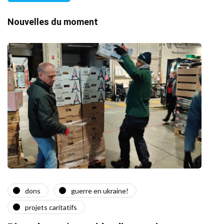
Nouvelles du moment
dons
guerre en ukraine!
a
projets caritatifs
Quat