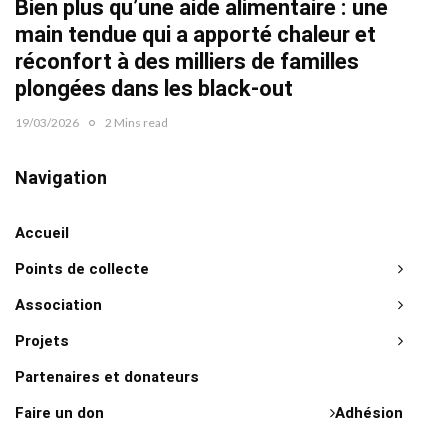
Bien plus qu’une aide alimentaire : une
22/02/2
main tendue qui a apporté chaleur et
réconfort à des milliers de familles
plongées dans les black-out
19/03/2026
2 Mins read
Navigation
Accueil
Points de collecte
Association
Projets
Partenaires et donateurs
Faire un don
Adhésion